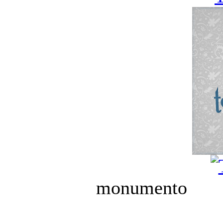
monumen
ninot e