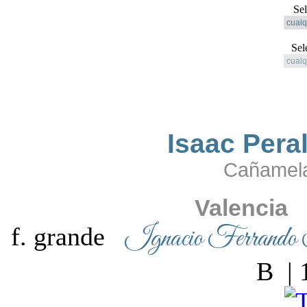
Se
Sel
Isaac Per
Cañamela
Valencia
Ignacio Ferrando 
f. grande
B | 