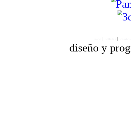
|
|
inicio
totfalles
colabor
diseño y pro