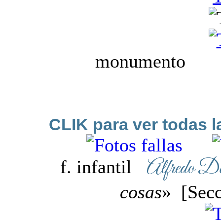
monumen
ninot e
CLIK para ver todas 
Alfredo D
f. infantil
cosas
» [Secc