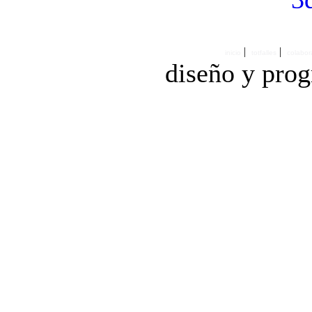
|
|
inicio
totfalles
colabor
diseño y pro