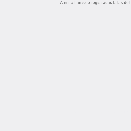
Aún no han sido registradas fallas del
inicio
|
totfalles
|
colaboradores
|
aviso_legal
|
pol