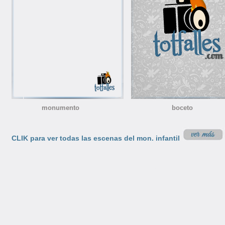
monumento boceto nino
CLIK para ver todas las escenas del mon. infantil
inicio
|
totfalles
|
colaboradores
|
aviso_legal
|
política de privacidad