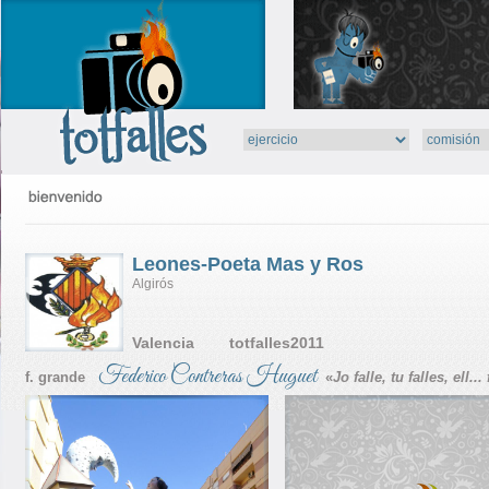
Leones-Poeta Mas y Ros
Algirós
Valencia totfalles2011
Federico Contreras Huguet
f. grande
«
Jo falle, tu falles, ell... 