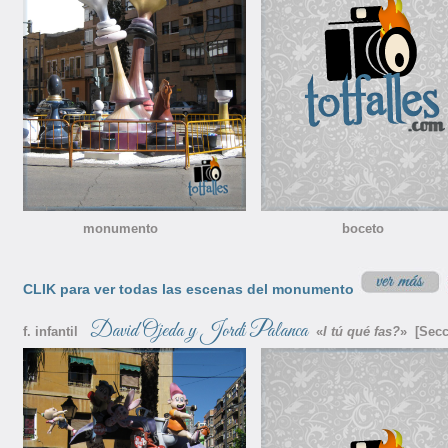
monumento boceto nino
CLIK para ver todas las escenas del monumento
David Ojeda y Jordi Palanca
f. infantil
«
I tú qué fas?
» [Secc