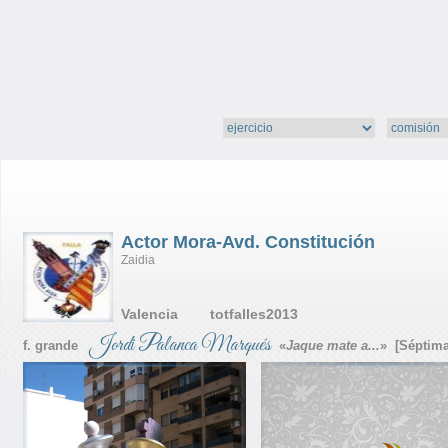
Actor Mora-Avd. Constitución
Zaidia
Valencia totfalles2013
Jordi Palanca Marqués
f. grande
«
Jaque mate a...
» [Séptima