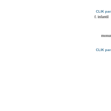
CLIK par
f. infanti
monum
CLIK par