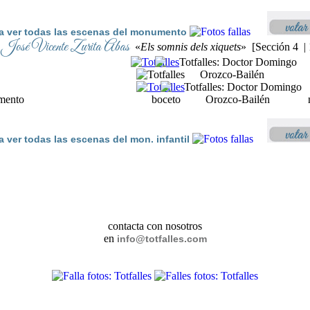
a ver todas las escenas del monumento
José Vicente Zurita Abas
l
«
Els somnis dels xiquets
» [Sección 4 |
ento boceto ninot expo
a ver todas las escenas del mon. infantil
contacta con nosotros
en
info@totfalles.com