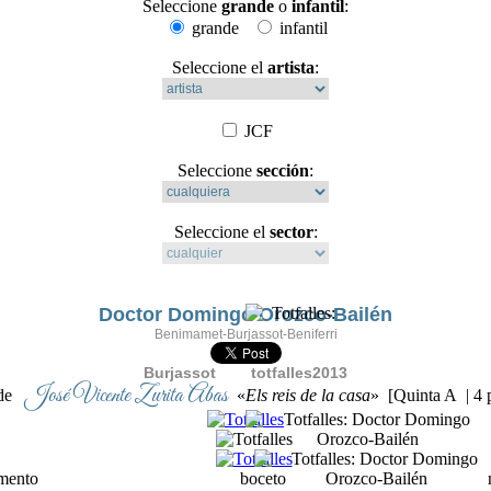
Seleccione
grande
o
infantil
:
grande
infantil
Seleccione el
artista
:
JCF
Seleccione
sección
:
Seleccione el
sector
:
Doctor Domingo Orozco-Bailén
Benimamet-Burjassot-Beniferri
Burjassot totfalles2013
José Vicente Zurita Abas
ande
«
Els reis de la casa
» [Quinta A | 4 
ento boceto ninot expo