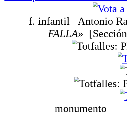
f. infantil
Antonio R
FALLA
» [Sección
monumen
ninot e