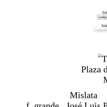
Se
Sel
Plaza 
Mislata 
f. grande
José Luis 