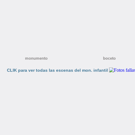
monumento boceto nino
CLIK para ver todas las escenas del mon. infantil
inicio
|
totfalles
|
colaboradores
|
aviso_legal
|
política de privacidad