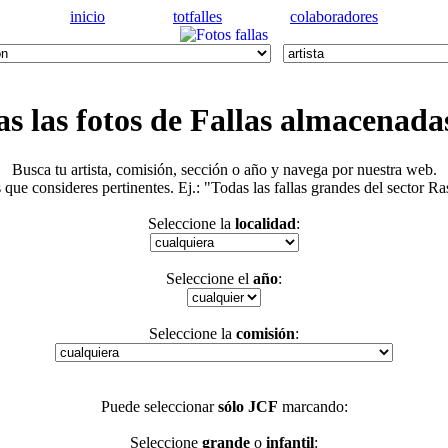
inicio
totfalles
colaboradores
as las
fotos de Fallas
almacenadas
Busca tu artista, comisión, sección o año y navega por nuestra web.
que consideres pertinentes. Ej.: "Todas las fallas grandes del sector R
Seleccione la
localidad
:
Seleccione el
año
:
Seleccione la
comisión
:
Puede seleccionar
sólo JCF
marcando:
Seleccione
grande
o
infantil
: