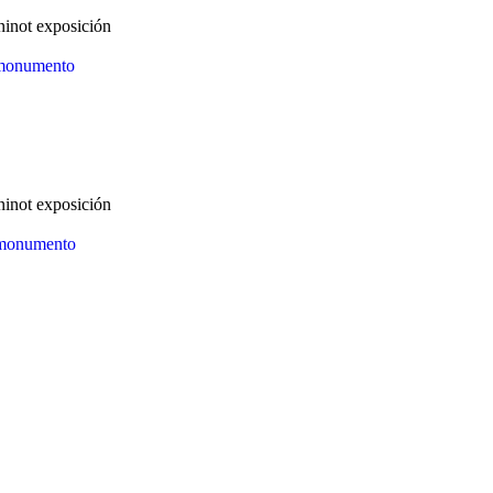
sición
sición